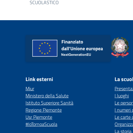
SCUOLASTICO
Link esterni
La scuo
Miur
Presenta
Ministero della Salute
I luoghi
Istituto Superiore Sanità
Le perso
Regione Piemonte
I numeri 
Usr Piemonte
Le carte 
#IoTornoaScuola
Organizz
La storia