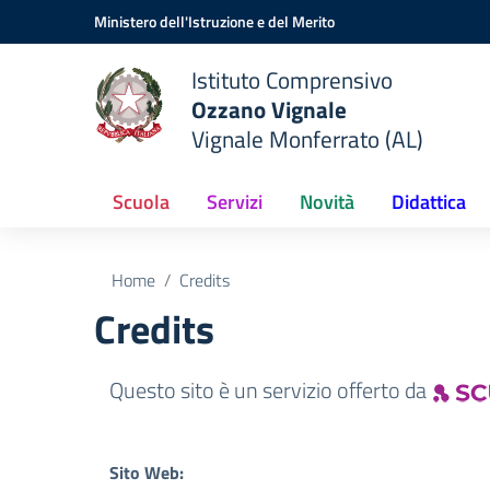
Vai ai contenuti
Vai al menu di navigazione
Vai al footer
Ministero dell'Istruzione e del Merito
Istituto Comprensivo
Ozzano Vignale
Vignale Monferrato (AL)
Scuola
Servizi
Novità
Didattica
Home
Credits
Credits
Questo sito è un servizio offerto da
Sito Web: