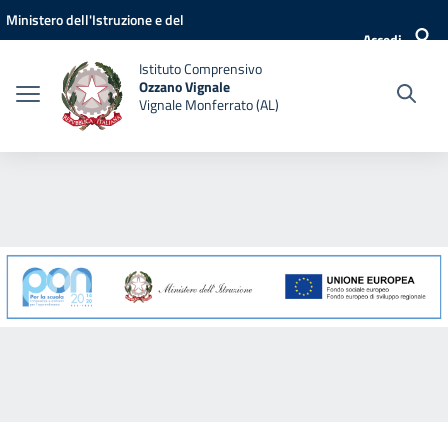
Vai ai contenuti
Vai al menu di navigazione
Vai al footer
Ministero dell'Istruzione e del
Accedi
Merito
Istituto Comprensivo
Ozzano Vignale
Vignale Monferrato (AL)