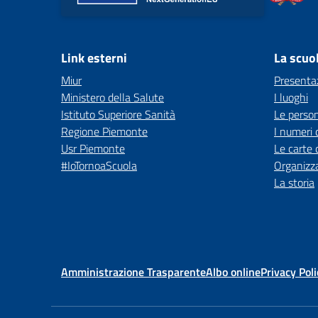
Link esterni
La scuo
Miur
Presenta
Ministero della Salute
I luoghi
Istituto Superiore Sanità
Le perso
Regione Piemonte
I numeri 
Usr Piemonte
Le carte 
#IoTornoaScuola
Organizz
La storia
Amministrazione Trasparente
Albo online
Privacy Poli