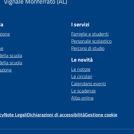
Vignale Monferrato (AL)
la
I servizi
zione
Famiglie e studenti
Personale scolastico
ne
Percorsi di studio
della scuola
Le novità
della scuola
Le notizie
azione
Le circolari
Calendario eventi
Le scadenze
Albo online
cy
Note Legali
Dichiarazioni di accessibilità
Gestione cookie