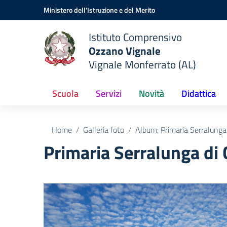
Vai ai contenuti
Vai al menu di navigazione
Vai al footer
Ministero dell'Istruzione e del Merito
Istituto Comprensivo
Ozzano Vignale
Vignale Monferrato (AL)
Scuola
Servizi
Novità
Didattica
Home
Galleria foto
Album: Primaria Serralunga
Primaria Serralunga di 