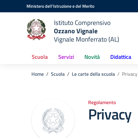
Vai ai contenuti
Vai al menu di navigazione
Vai al footer
Ministero dell'Istruzione e del Merito
Istituto Comprensivo
Ozzano Vignale
Vignale Monferrato (AL)
Scuola
Servizi
Novità
Didattica
Home
Scuola
Le carte della scuola
Privacy
Regolamento
Privacy