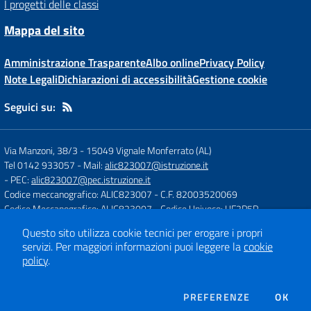
I progetti delle classi
Mappa del sito
Amministrazione Trasparente
Albo online
Privacy Policy
Note Legali
Dichiarazioni di accessibilità
Gestione cookie
Seguici su:
Via Manzoni, 38/3
-
15049 Vignale Monferrato (AL)
Tel 0142 933057
- Mail:
alic823007@istruzione.it
- PEC:
alic823007@pec.istruzione.it
Codice meccanografico: ALIC823007
- C.F. 82003520069
Codice Meccanografico: ALIC823007
- Codice Univoco: UF2P5P
Questo sito utilizza cookie tecnici per erogare i propri
servizi.
Per maggiori informazioni puoi leggere la
cookie
Concept & Design by
Designers Italia
policy
.
Sito web realizzato con CMS
SCUOLASTICO
DEI COOKIE
PREFERENZE
OK