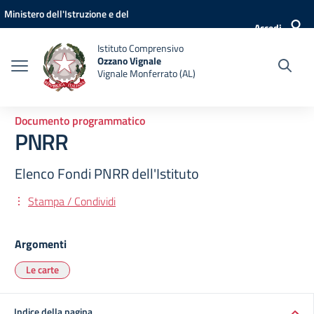
Vai ai contenuti
Vai al menu di navigazione
Vai al footer
Ministero dell'Istruzione e del
Accedi
Merito
Istituto Comprensivo
Ozzano Vignale
Vignale Monferrato (AL)
Documento programmatico
PNRR
Elenco Fondi PNRR dell'Istituto
Stampa / Condividi
Argomenti
Le carte
Indice della pagina