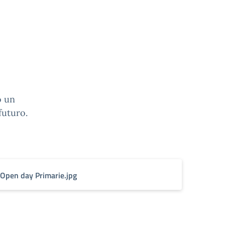
o un
futuro.
Open day Primarie.jpg