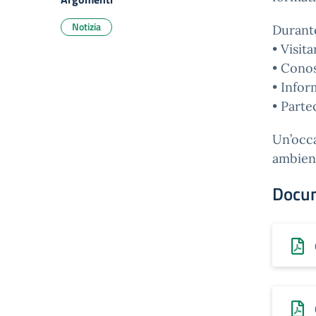
Notizia
Durante
• Visita
• Conos
• Infor
• Parte
Un’occa
ambient
Docu