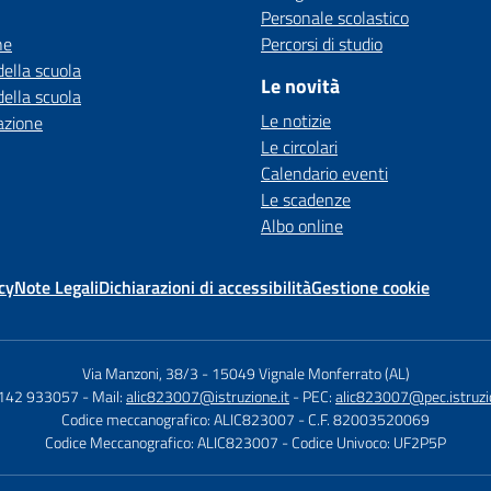
Personale scolastico
ne
Percorsi di studio
della scuola
Le novità
della scuola
Le notizie
azione
Le circolari
Calendario eventi
Le scadenze
Albo online
cy
Note Legali
Dichiarazioni di accessibilità
Gestione cookie
Via Manzoni, 38/3
-
15049 Vignale Monferrato (AL)
0142 933057
- Mail:
alic823007@istruzione.it
- PEC:
alic823007@pec.istruzio
Codice meccanografico: ALIC823007
- C.F. 82003520069
Codice Meccanografico: ALIC823007
- Codice Univoco: UF2P5P