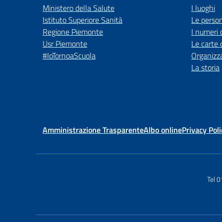
Ministero della Salute
I luoghi
Istituto Superiore Sanità
Le perso
Regione Piemonte
I numeri 
Usr Piemonte
Le carte 
#IoTornoaScuola
Organizz
La storia
Amministrazione Trasparente
Albo online
Privacy Poli
Tel 