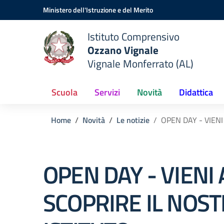
Vai ai contenuti
Vai al menu di navigazione
Vai al footer
Ministero dell'Istruzione e del Merito
Istituto Comprensivo
Ozzano Vignale
Vignale Monferrato (AL)
Scuola
Servizi
Novità
Didattica
Home
Novità
Le notizie
OPEN DAY - VIENI
OPEN DAY - VIENI 
SCOPRIRE IL NOS