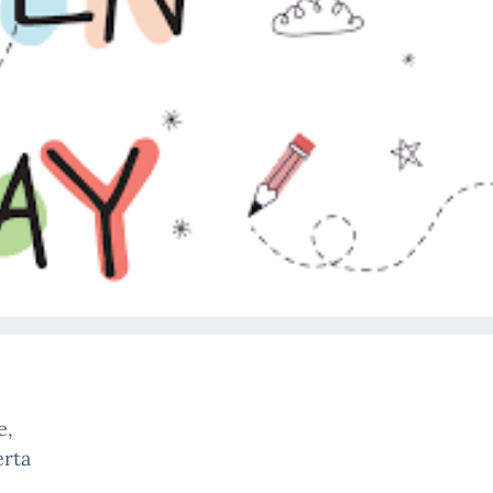
e,
erta