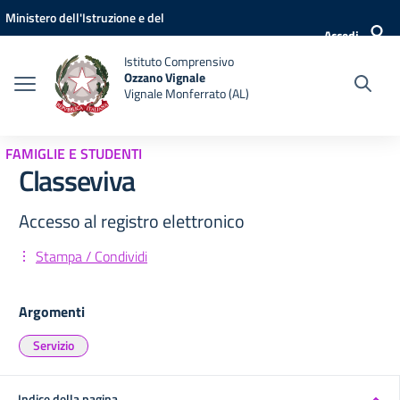
Vai ai contenuti
Vai al menu di navigazione
Vai al footer
Ministero dell'Istruzione e del
Accedi
Merito
Istituto Comprensivo
Ozzano Vignale
Vignale Monferrato (AL)
FAMIGLIE E STUDENTI
Classeviva
Accesso al registro elettronico
Stampa / Condividi
Argomenti
Servizio
Indice della pagina