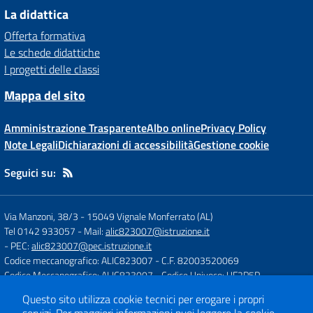
La didattica
Offerta formativa
Le schede didattiche
I progetti delle classi
Mappa del sito
Amministrazione Trasparente
Albo online
Privacy Policy
Note Legali
Dichiarazioni di accessibilità
Gestione cookie
Seguici su:
Via Manzoni, 38/3
-
15049 Vignale Monferrato (AL)
Tel 0142 933057
- Mail:
alic823007@istruzione.it
- PEC:
alic823007@pec.istruzione.it
Codice meccanografico: ALIC823007
- C.F. 82003520069
Codice Meccanografico: ALIC823007
- Codice Univoco: UF2P5P
Questo sito utilizza cookie tecnici per erogare i propri