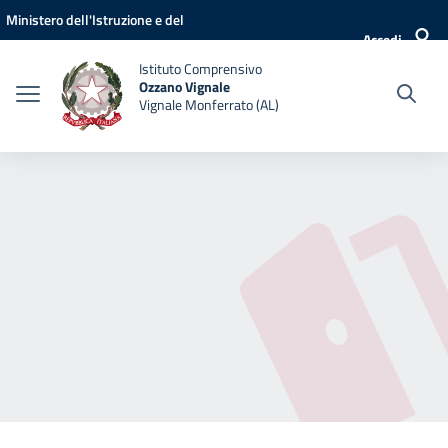
Vai ai contenuti
Vai al menu di navigazione
Vai al footer
Ministero dell'Istruzione e del
Accedi
Merito
Istituto Comprensivo
Ozzano Vignale
Vignale Monferrato (AL)