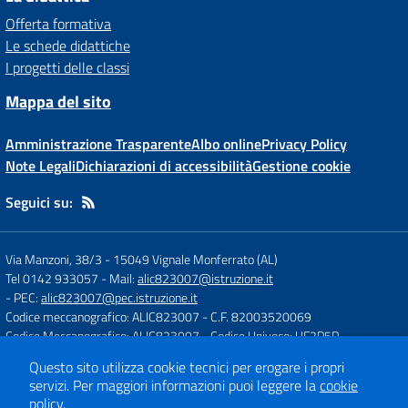
Offerta formativa
Le schede didattiche
I progetti delle classi
Mappa del sito
Amministrazione Trasparente
Albo online
Privacy Policy
Note Legali
Dichiarazioni di accessibilità
Gestione cookie
Seguici su:
Via Manzoni, 38/3
-
15049 Vignale Monferrato (AL)
Tel 0142 933057
- Mail:
alic823007@istruzione.it
- PEC:
alic823007@pec.istruzione.it
Codice meccanografico: ALIC823007
- C.F. 82003520069
Codice Meccanografico: ALIC823007
- Codice Univoco: UF2P5P
Questo sito utilizza cookie tecnici per erogare i propri
servizi.
Per maggiori informazioni puoi leggere la
cookie
Concept & Design by
Designers Italia
policy
.