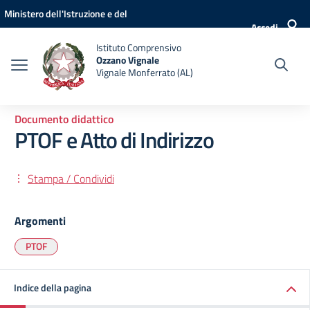
Vai ai contenuti
Vai al menu di navigazione
Vai al footer
Ministero dell'Istruzione e del
Accedi
Merito
Istituto Comprensivo
Ozzano Vignale
Vignale Monferrato (AL)
Documento didattico
PTOF e Atto di Indirizzo
Stampa / Condividi
Argomenti
PTOF
Indice della pagina